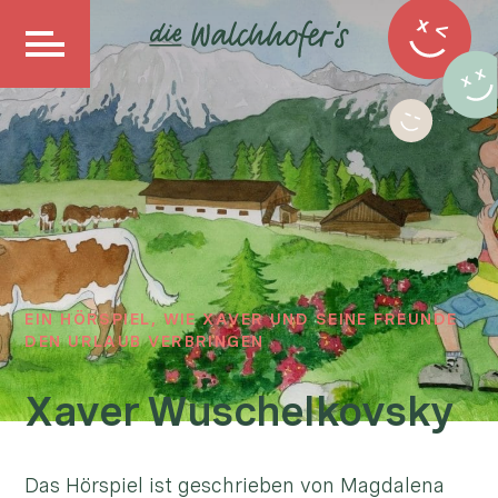
EIN HÖRSPIEL, WIE XAVER UND SEINE FREUNDE
DEN URLAUB VERBRINGEN
Xaver Wuschelkovsky
Das Hörspiel ist geschrieben von Magdalena