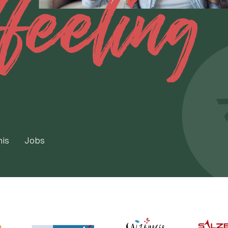
ffeeling
nis
Jobs