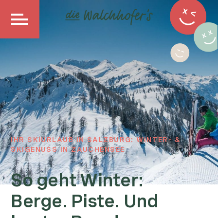
IHR SKIURLAUB IN SALZBURG: WINTER- &
SKIGENUSS IN ZAUCHENSEE
So geht Winter:
Berge. Piste. Und