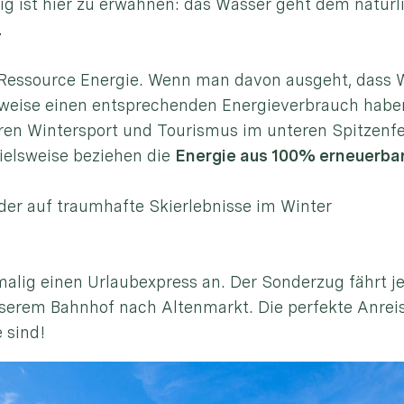
tig ist hier zu erwähnen: das Wasser geht dem natürl
.
r Ressource Energie. Wenn man davon ausgeht, dass Wi
weise einen entsprechenden Energieverbrauch haben,
ren Wintersport und Tourismus im unteren Spitzenfe
ielsweise beziehen die
Energie aus 100% erneuerba
eder auf traumhafte Skierlebnisse im Winter
malig einen Urlaubexpress an. Der Sonderzug fährt 
serem Bahnhof nach Altenmarkt. Die perfekte Anreise 
 sind!