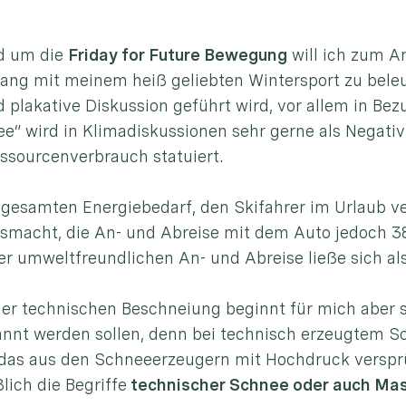
nd um die
Friday for Future Bewegung
will ich zum A
mit meinem heiß geliebten Wintersport zu beleucht
d plakative Diskussion geführt wird, vor allem in B
e“ wird in Klimadiskussionen sehr gerne als Negativb
sourcenverbrauch statuiert.
gesamten Energiebedarf, den Skifahrer im Urlaub v
smacht, die An- und Abreise mit dem Auto jedoch 38 
r umweltfreundlichen An- und Abreise ließe sich als
er technischen Beschneiung beginnt für mich aber 
annt werden sollen, denn bei technisch erzeugtem S
 das aus den Schneeerzeugern mit Hochdruck versprü
lich die Begriffe
technischer Schnee oder auch Ma