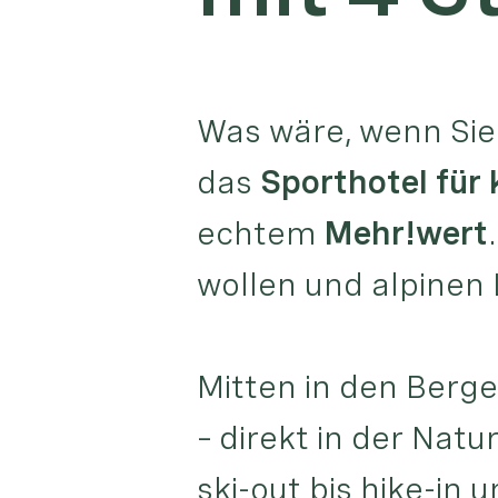
Was wäre, wenn Sie
das
Sporthotel für
echtem
Mehr!wert
wollen und alpinen L
Mitten in den Berg
– direkt in der Nat
ski-out bis hike-in 